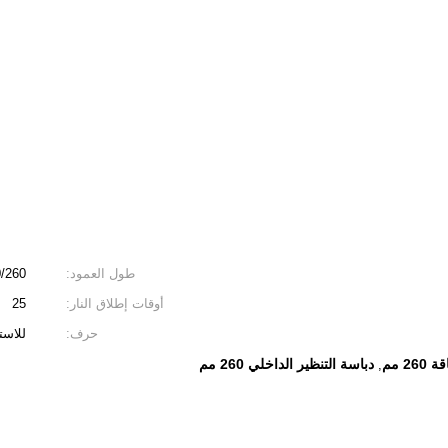
طول العمود:
60/260
أوقات إطلاق النار:
25
حرف:
للاست
2 مم
دباسة التنظير الداخلي 260 مم
,