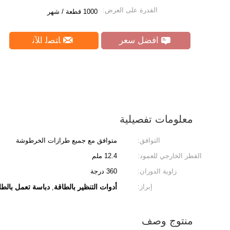
القدرة على العرض:
1000 قطعة / شهر
افضل سعر
ﺎﺘﺼﻟ ﺍﻶﻧ
معلومات تفصيلية
التوافق:
متوافق مع جميع طرازات الخرطوشة
القطر الخارجي للعمود:
12.4 ملم
زاوية الدوران:
360 درجة
إبراز:
أدوات التنظير بالطاقة
دباسة تعمل بالطاقة 60
,
منتوج وصف