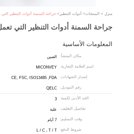
منزل
>
المنتجات
>
أدوات التنظير
>
جراحة السمنة أدوات التنظير التي ت
جراحة السمنة أدوات التنظير التي تعمل 
المعلومات الأساسية
مكان المنشأ:
الصين
اسم العلامة التجارية:
MICONVEY
إصدار الشهادات:
CE, FSC, ISO13485 ,FDA
رقم الموديل:
QELC
الحد الأدنى لكمية:
3
تفاصيل التغليف:
علبة
وقت التسليم:
7 أيام
شروط الدفع:
L / C ، T / T