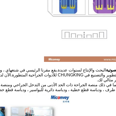
صوتية
 مثالي لك.
Miconv منصتان للمنتجات ، بما في ذلك منصة الجراحة ذات الحد الأدنى من التدخل الج
رف ، ودباسة قطع خطية ، ودباسة دائرية للبواسير ، ودباسة قطع خطي