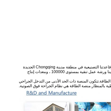
البحث والإنتاج لسنوات عديدة.يقع مقرنا الرئيسي في شنغهاي ، وقاعدتنا التصنيعية في منطقة مدينة Chongqing الجديدة
على مستوى الدولة ، وهي واحدة من أكبر مراكز البحث والتطوير والتصنيع في CHUNGKING للأدوات الجراحية المتطورة.الآن لدينا ورشة عمل تنقية بمستوى 100000 ، ومعدات إنتاج
راحي ومنصة الطاقة.تتكون المنصة ذات الحد الأدنى من التدخل الجراحي
ة بالمنظار.منصة الطاقة هي نظام الجراحة فوق الصوتية.