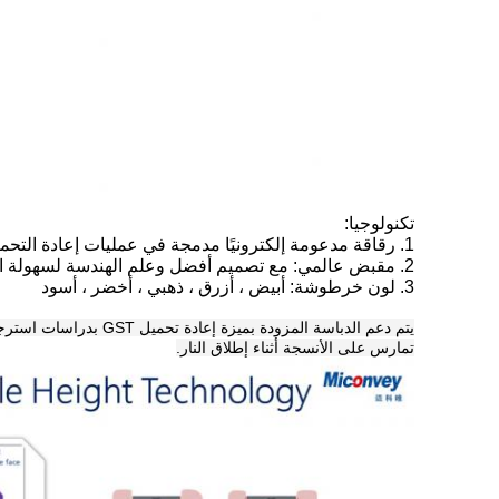
تكنولوجيا:
1. رقاقة مدعومة إلكترونيًا مدمجة في عمليات إعادة التحميل لإطلاق أكثر دقة
2. مقبض عالمي: مع تصميم أفضل وعلم الهندسة لسهولة المقبض 360 درجة
3. لون خرطوشة: أبيض ، أزرق ، ذهبي ، أخضر ، أسود
يتم دعم الدباسة المزودة بميزة إعادة تحميل GST بدراسات استرجاعية توضح التخفيضات المرتبطة في المضاعفات المرتبطة بالإرقاء وتكاليف المستشفى.
تمارس على الأنسجة أثناء إطلاق النار.