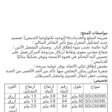
مواصفات المنتج:
ضريبة السلع والخدمات
(توجيه تكنولوجيا التدبيس): تصميم
TM
جديد لتشكيل المغزل يتيح تأثير التفاغر المثالي ؛
آلية عائمة: تجنب سوء إطلاق النار ، وضمان التشغيل الآمن ؛
شعاع معدني مقوى ونقاط ارتكاز مزدوجة المركز تعمل على
تحسين آلية التحكم في فجوة الأنسجة وتوفر تشكيلًا مثاليًا
للدبابيس ؛
مقبض إطلاق ثنائي الاتجاه: يوفر عملية مريحة ؛
شفرة سكين يمكن التخلص منها: تأكد من الحد الأقصى من الحدة
وتجنب خطر انتقال العدوى وانتشار السرطان.
تخصيص:
نموذج
طول
رقم
ارتفاع
ارتفاع
اللون
التيلة
التيلة
التشكيل
QOLC6038S
60 ملم
64
3.8 ملم
1.5 ملم
أزرق
QOLC6038L
60 ملم
64
3.8 ملم
1.5 ملم
أزرق
QOLC6048S
60 ملم
64
4.8 ملم
2.0 ملم
لون
أخضر