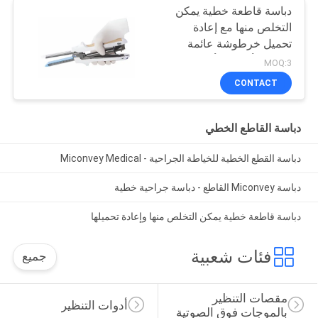
دباسة قاطعة خطية يمكن
التخلص منها مع إعادة
تحميل خرطوشة عائمة
باللون الأزرق والأخضر
MOQ:3
CONTACT
دباسة القاطع الخطي
دباسة القطع الخطية للخياطة الجراحية - Miconvey Medical
دباسة Miconvey القاطع - دباسة جراحية خطية
دباسة قاطعة خطية يمكن التخلص منها وإعادة تحميلها
فئات شعبية
جميع
مقصات التنظير 
أدوات التنظير
بالموجات فوق الصوتية