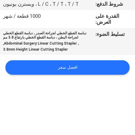
ضبط
شروط الدفع:
L / C ، T / T ، T / T ، ويسترن يونيون
الجودة
القدرة على
1000 قطعة / شهر
العرض:
اتصل
تسليط الضوء:
دباسة القطع الخطي لجراحة الصدر ، دباسة القطع الخطي
لجراحة البطن ، دباسة القطع الخطي بارتفاع 3.8 مم
بنا
,
,
Abdominal Surgery Linear Cutting Stapler
3.8mm Height Linear Cutting Stapler
طلب
افضل سعر
اقتباس
خريطة
الموقع
PRIVACY
POLICY