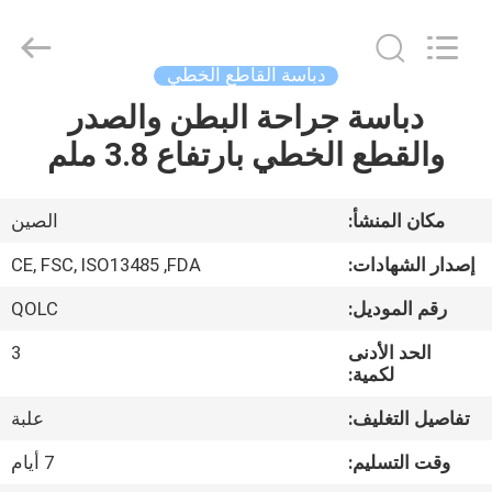
MICONVEY
TECHNOLOGIES
CO.,
LTD.
All
دباسة القاطع الخطي
Rights
Reserved.
دباسة جراحة البطن والصدر
منزل
والقطع الخطي بارتفاع 3.8 ملم
المنتجات
مكان المنشأ:
الصين
حول
إصدار الشهادات:
CE, FSC, ISO13485 ,FDA
بنا
رقم الموديل:
QOLC
الحد الأدنى
3
جولة
لكمية:
في
تفاصيل التغليف:
علبة
المعمل
وقت التسليم:
7 أيام