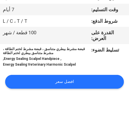
ضبط
وقت التسليم:
7 أيام
الجودة
شروط الدفع:
L / C ، T / T
اتصل
القدرة على
100 قطعة / شهر
العرض:
بنا
تسليط الضوء:
قبضة مشرط بيطري متناسق ، قبضة مشرط لختم الطاقة ،
مشرط متناسق بيطري لختم الطاقة
,
,
طلب
Energy Sealing Scalpel Handpiece
Energy Sealing Veterinary Harmonic Scalpel
اقتباس
افضل سعر
خريطة
الموقع
PRIVACY
POLICY