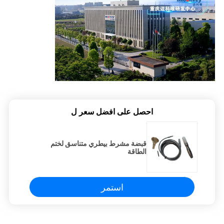
احصل على افضل سعر ل
قبضة مشرط بيطري متناسق لختم
الطاقة
استمر