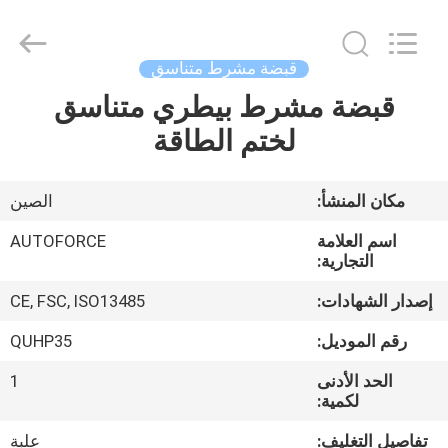
MICONVEY
TECHNOLOGIES
CO.,
LTD.
All
قبضة مشرط متناسق
Rights
Reserved.
قبضة مشرط بيطري متناسق
منزل
لختم الطاقة
المنتجات
مكان المنشأ:
الصين
حول
اسم العلامة
AUTOFORCE
بنا
التجارية:
إصدار الشهادات:
CE, FSC, ISO13485
جولة
رقم الموديل:
QUHP35
في
الحد الأدنى
1
المعمل
لكمية:
تفاصيل التغليف:
علبة