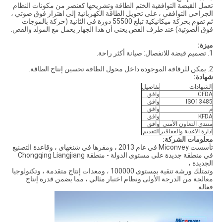
تعمل القبضة التوافقية الختم الطاقة وتشريحها كعنصر من مكونات النظام
الجراحي التوافقي ، على تحويل الطاقة الكهربائية إلى اهتزاز فوق صوتي ،
ثم تقوم بحركة ميكانيكية تبلغ 55500 دورة في الثانية (حركة بالموجات
فوق الصوتية) عند طرف القص.يعني أن هذا الجهاز يعمل مع المولد والقص.
ميزة:
1. تصميم قبضة للانفصال: صيانة أكثر راحة.
2. يمكن للرقاقة الموجودة داخل محول الطاقة تحسين إنتاج الطاقة.
شهادة:
الشهادات
تفاصيل
CFDA
وافق
ISO13485
وافق
م
وافق
KFDA
وافق
منتدى التعاون الأمني
وافق
ادارة الاغذية والعقاقير
التقديم
معلومات الشركة:
تأسست Miconvey في عام 2013 ، ومقرها في شنغهاي ، وقاعدة التصنيع
في منطقة جديدة على مستوى الدولة - منطقة Chongqing Liangjiang
الجديدة ،
وتمتلك ورشة تنقية بمستوى 100000 ، ومعدات إنتاج متقدمة ، وتكنولوجيا
معالجة من الدرجة الأولى ونظام اختبار مثالي ، مما يضمن قدرة إنتاج
فعالة.