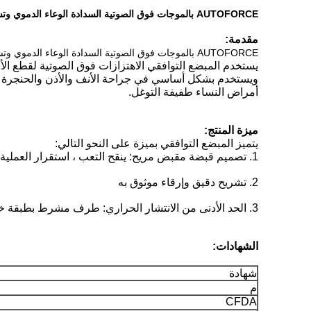
AUTOFORCE بالموجات فوق الصوتية السدادة الوعاء الدموي وتشريح المبضع المسلسل QUHS
مقدمة:
AUTOFORCE بالموجات فوق الصوتية السدادة الوعاء الدموي وتشريح المبضع المسلسل QUHS
يستخدم المبضع التوافقي الاهتزازات فوق الصوتية لقطع الأنس
ويستخدم بشكل أساسي في جراحة الأنف والأذن والحنجرة و
أمراض النساء طفيفة التوغل.
ميزة المنتج:
يتميز المبضع التوافقي بميزة على النحو التالي:
1. تصميم قبضة مقبض مريح: ينقح التعب ، استقرار العملية
2. تشريح دقيق وإرقاء موثوق به
3. الحد الأدنى من الانتشار الحراري: طرف مشرط بطبقة خاصة يمكن أن تقلل من التصاق الأنسجة ، وتسبب أصغر قشور وجفاف على الأنسجة.
الشهادات:
شهادة
م
CFDA