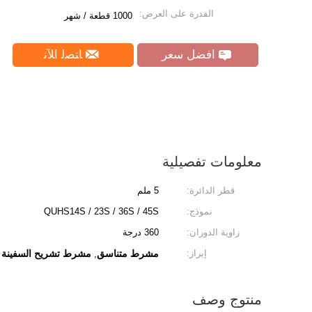
القدرة على العرض:
1000 قطعة / شهر
افضل سعر
ﺎﺘﺼﻟ ﺍﻶﻧ
معلومات تفصيلية
قطر الدائرة:
5 ملم
نموذج:
QUHS14S / 23S / 36S / 45S
زاوية الدوران:
360 درجة
إبراز:
مشرط متناسق
مشرط تشريح السفينة
,
منتوج وصف