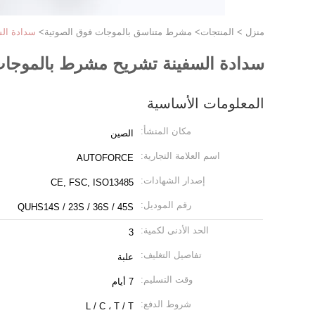
منزل
>
المنتجات
>
مشرط متناسق بالموجات فوق الصوتية
>
سدادة ال
سدادة السفينة تشريح مشرط بالموجات
المعلومات الأساسية
مكان المنشأ:
الصين
اسم العلامة التجارية:
AUTOFORCE
إصدار الشهادات:
CE, FSC, ISO13485
رقم الموديل:
QUHS14S / 23S / 36S / 45S
الحد الأدنى لكمية:
3
تفاصيل التغليف:
علبة
وقت التسليم:
7 أيام
شروط الدفع:
L / C ، T / T