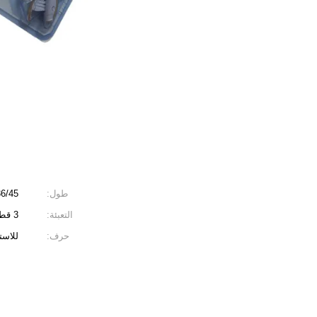
طول:
/36/45
التعبئة:
3 قطعة / حالة
حرف:
للاست