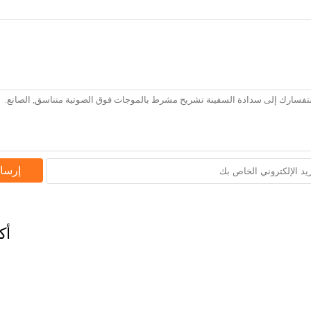
إرسا
أك