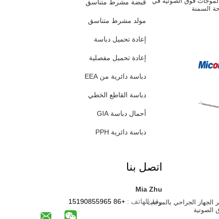
لموجات فوق الصوتية في
قبضة مشرط متناسق
ة السمنة
مولد مشرط متناسق
إعادة تحميل دباسة
إعادة تحميل مفصلية
دباسة دائرية من EEA
دباسة القاطع الخطي
أحمال دباسة GIA
دباسة دائرية PPH
اتصل بنا
Mia Zhu
رقم الهاتف :
+86 15190855965
 الجهاز الجراحي بالموجات
 الصوتية