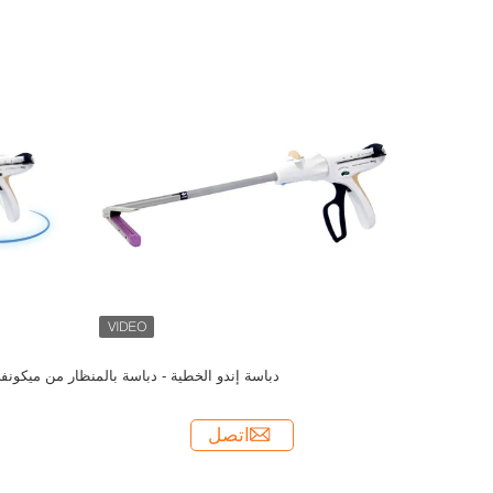
دباسة إندو الخطية - دباسة بالمنظار من ميكونف
اتصل