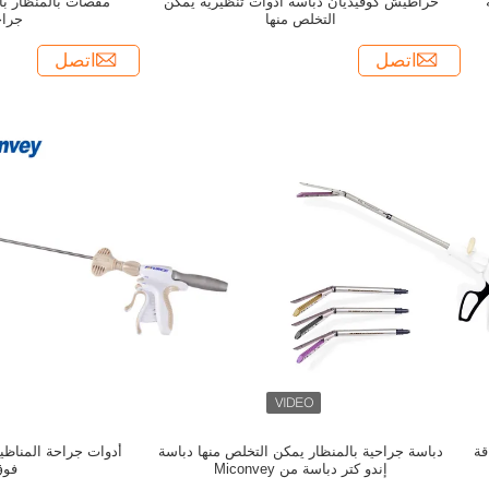
خراطيش كوفيديان دباسة أدوات تنظيرية يمكن
مقصات بالمنظار با
التخلص منها
جراح
اتصل
اتصل
قة
دباسة جراحية بالمنظار يمكن التخلص منها دباسة
أدوات جراحة المناظير
إندو كتر دباسة من Miconvey
فوق