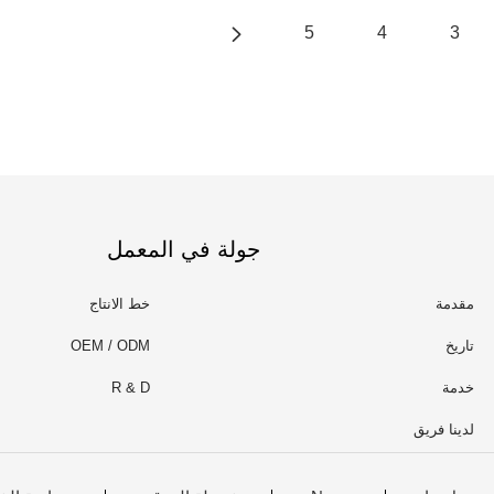
5
4
3
جولة في المعمل
مقدمة
خط الانتاج
تاريخ
OEM / ODM
خدمة
R & D
لدينا فريق