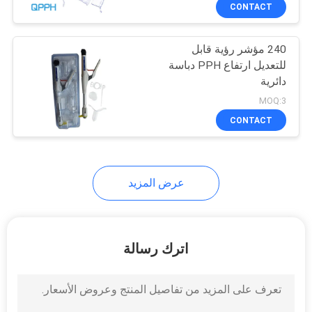
ضبط
CONTACT
الجودة
240 مؤشر رؤية قابل
للتعديل ارتفاع PPH دباسة
اتصل
دائرية
بنا
MOQ:3
CONTACT
طلب
اقتباس
عرض المزيد
خريطة
الموقع
اترك رسالة
PRIVACY
POLICY