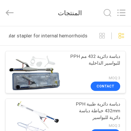
MICONVEY
TECHNOLOGIES
CO.,
المنتجات
LTD.
All
Rights
Reserved.
منزل
pph circular stapler for internal hemorrhoids التصنيع عبر ال
المنتجات
دباسة دائرية 432 مم PPH
للبواسير الداخلية
حول
بنا
MOQ:3
CONTACT
جولة
دباسة دائرية طبية PPH
في
432mm خياطة دباسة
المعمل
دائرية للبواسير
MOQ:3