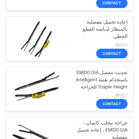
ضبط
CONTACT
الجودة
إعادة تحميل مفصلية
بالمنظار لدباسة القطع
اتصل
الخطي
بنا
MOQ:3
CONTACT
طلب
تحديث مفصل EMDO GIA
اقتباس
باستخدام تقنية Intelligent
Staple Height للجراحة
خريطة
العامة
MOQ:3
الموقع
CONTACT
جراحة مخلب كايمان ،
PRIVACY
EMDO GIA ، إعادة تحميل
POLICY
مفصلية