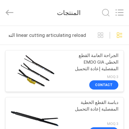
MICONVEY
TECHNOLOGIES
CO.,
المنتجات
LTD.
All
Rights
Reserved.
منزل
linear cutting articulating reload التصنيع عبر الإنترنت
المنتجات
الجراحة العامة القطع
الخطي EMDO GIA
حول
المفصلية إعادة التحميل
بنا
MOQ:3
CONTACT
جولة
دباسة القطع الخطية
في
المفصلية إعادة التحميل
المعمل
MOQ:3