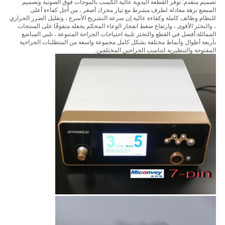
تصميم متقدم: توفر القطعة اليدوية عالية الكسب بالموجات فوق الصوتية وتصميم
المبضع نزهة معادلة لطرف مشرط مع تيار محرك أصغر ، من أجل كفاءة أعلى
للنظام.وظائف كاملة وكفاءة عالية إن سرعة التشريح الأسرع ، وتقليل الضرر الحراري
، والتخثر الأقوى ، وارتفاع ضغط انفجار الوعاء المحكم يجعله متفوقًا على المنتجات
المماثلة.أفضل في القطع والتخثر تلبية احتياجات الجراحة المتنوعة ، تلبي المباضع
بأربعة أطوال وأنماط مختلفة بشكل كامل مجموعة واسعة من المتطلبات الجراحية
المفتوحة والتنظيرية لتناسب الجراحين المختلفين.