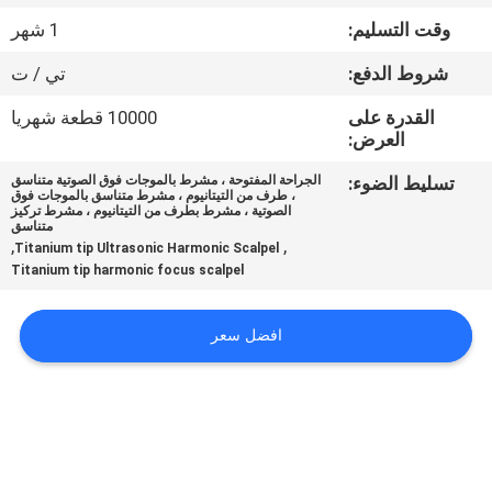
ضبط
وقت التسليم:
1 شهر
الجودة
شروط الدفع:
تي / ت
اتصل
القدرة على
10000 قطعة شهريا
العرض:
بنا
تسليط الضوء:
الجراحة المفتوحة ، مشرط بالموجات فوق الصوتية متناسق
، طرف من التيتانيوم ، مشرط متناسق بالموجات فوق
الصوتية ، مشرط بطرف من التيتانيوم ، مشرط تركيز
طلب
متناسق
,
,
Titanium tip Ultrasonic Harmonic Scalpel
اقتباس
Titanium tip harmonic focus scalpel
خريطة
افضل سعر
الموقع
PRIVACY
POLICY