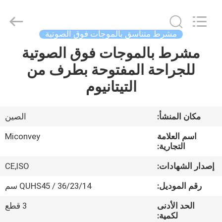
MICONVEY
TECHNOLOGIES
CO.,
LTD.
All
مشرط متناسق بالموجات فوق الصوتية
Rights
Reserved.
مشرط بالموجات فوق الصوتية
منزل
للجراحة المفتوحة بطرف من
المنتجات
التيتانيوم
حول
مكان المنشأ:
الصين
بنا
اسم العلامة
Miconvey
التجارية:
جولة
إصدار الشهادات:
CE,ISO
في
رقم الموديل:
QUHS45 / 36/23/14 سم
المعمل
الحد الأدنى
3 قطع
لكمية: