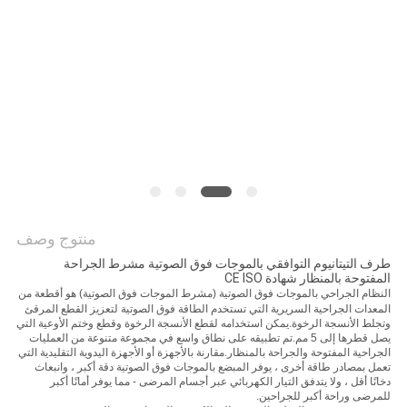
منتوج وصف
طرف التيتانيوم التوافقي بالموجات فوق الصوتية مشرط الجراحة
المفتوحة بالمنظار شهادة CE ISO
النظام الجراحي بالموجات فوق الصوتية (مشرط الموجات فوق الصوتية) هو أ
قطعة من
المعدات الجراحية السريرية التي تستخدم الطاقة فوق الصوتية لتعزيز القطع المرقئ
وتجلط الأنسجة الرخوة.يمكن استخدامه لقطع الأنسجة الرخوة وقطع وختم الأوعية التي
يصل قطرها إلى 5 مم.تم تطبيقه على نطاق واسع في مجموعة متنوعة من العمليات
الجراحية المفتوحة والجراحة بالمنظار.مقارنة بالأجهزة أو الأجهزة اليدوية التقليدية التي
تعمل بمصادر طاقة أخرى ، يوفر المبضع بالموجات فوق الصوتية دقة أكبر ، وانبعاث
دخانًا أقل ، ولا يتدفق التيار الكهربائي عبر أجسام المرضى - مما يوفر أمانًا أكبر
للمرضى وراحة أكبر للجراحين.